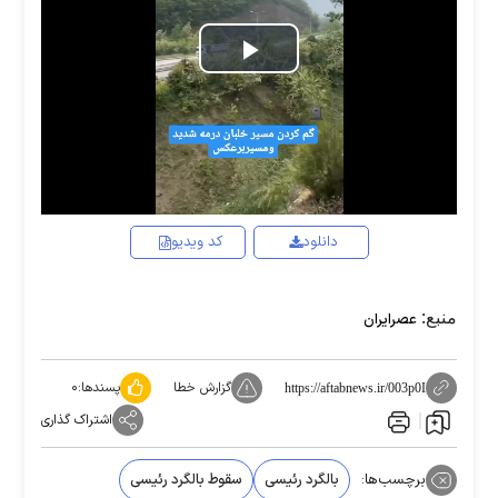
Play
Video
دانلود
کد ویدیو
منبع:
عصرایران
گزارش خطا
پسندها:
۰
https://aftabnews.ir/003p0I
اشتراک گذاری
برچسب‌ها:
بالگرد رئیسی
سقوط بالگرد رئیسی