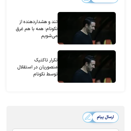
تند و هشداردهنده از
نکونام: همه با هم غرق
می‌شویم
تکرار تاکتیک
منصوریان در استقلال
توسط نکونام
ارسال پیام