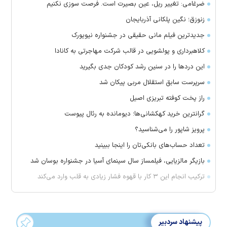
ضرغامی: تغییر ریل، عین بصیرت است. فرصت سوزی نکنیم
زنوزق؛ نگین پلکانی آذربایجان
جدیدترین فیلم مانی حقیقی در جشنواره نیویورک
کلاهبرداری و پولشویی در قالب شرکت مهاجرتی به کانادا
این درد‌ها را در سنین رشد کودکان جدی بگیرید
سرپرست سابق استقلال مربی پیکان شد
راز پخت کوفته تبریزی اصیل
گرانترین خرید کهکشانی‌ها؛ دیومانده به رئال پیوست
پرویز شاپور را می‌شناسید؟
تعداد حساب‌های بانکی‌تان را اینجا ببینید
بازیگر مالزیایی، فیلمساز سال سینمای آسیا در جشنواره بوسان شد
ترکیب انجام این ۳ کار با قهوه فشار زیادی به قلب وارد می‌کند
پیشنهاد سردبیر