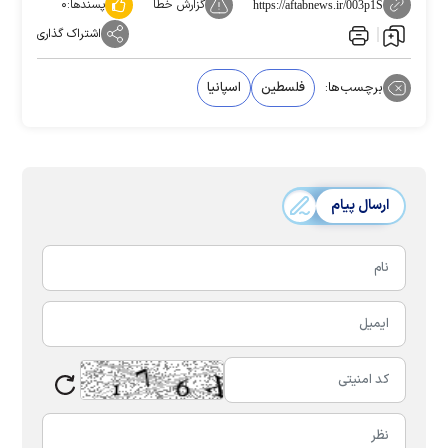
گزارش خطا
پسندها:
۰
https://aftabnews.ir/003p1S
اشتراک گذاری
برچسب‌ها:
فلسطین
اسپانیا
ارسال پیام