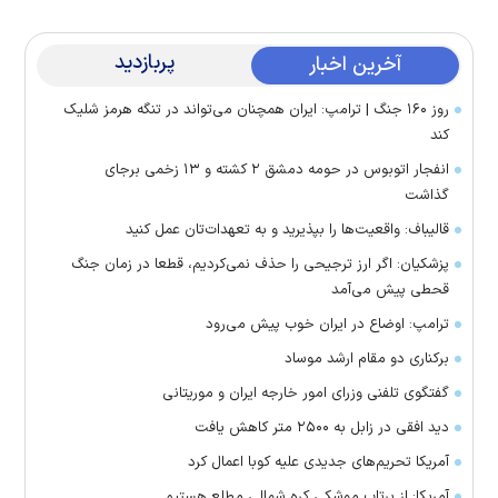
پربازدید
آخرین اخبار
روز ۱۶۰ جنگ | ترامپ: ایران همچنان می‌تواند در تنگه هرمز شلیک
کند
انفجار اتوبوس در حومه دمشق ۲ کشته و ۱۳ زخمی برجای
گذاشت
قالیباف: واقعیت‌ها را بپذیرید و به تعهدات‌تان عمل کنید
پزشکیان: اگر ارز ترجیحی را حذف نمی‌کردیم، قطعا در زمان جنگ
قحطی پیش می‌آمد
ترامپ: اوضاع در ایران خوب پیش می‌رود
برکناری دو مقام ارشد موساد
گفتگوی تلفنی وزرای امور خارجه ایران و موریتانی
دید افقی در زابل به ۲۵۰۰ متر کاهش یافت
آمریکا تحریم‌های جدیدی علیه کوبا اعمال کرد
آمریکا: از پرتاب موشکی کره شمالی مطلع هستیم