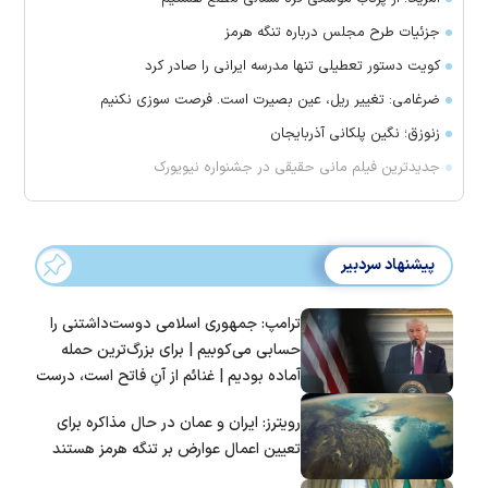
جزئیات طرح مجلس درباره تنگه هرمز
کویت دستور تعطیلی تنها مدرسه ایرانی را صادر کرد
ضرغامی: تغییر ریل، عین بصیرت است. فرصت سوزی نکنیم
زنوزق؛ نگین پلکانی آذربایجان
جدیدترین فیلم مانی حقیقی در جشنواره نیویورک
پیشنهاد سردبیر
ترامپ: جمهوری اسلامی دوست‌داشتنی را
حسابی می‌کوبیم | برای بزرگ‌ترین حمله
آماده بودیم | غنائم از آنِ فاتح است، درست
است؟
رویترز: ایران و عمان در حال مذاکره برای
تعیین اعمال عوارض بر تنگه هرمز هستند