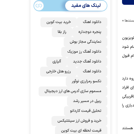
می‌شود؟!
لینک های مفید
سندها:
۰
دانلود اهنگ
خرید بیت کوین
پنجره دوجداره
راز بقا
لویزیون
نمایندگی مجاز بوش
ام شود
دانلود آهنگ رز‌ موزیک
ده‌ام قبول
دانلود آهنگ جدید
آلپاری
دانلود اهنگ
رزرو هتل خارجی
وه دارد
نکسو رمزارزی نوآور
 افراد
مسموم سازی آدرس های ارز دیجیتال
ر‌بیگی
ریپل در مسیر رشد
بازی را
تحلیل قیمت کاردانو
خرید و فروش ارز سینتتیکس
ص هستند
قیمت لحظه ای بیت کوین