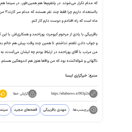
که مدام تکرار می‌شوند. در پلتفرم‌ها هم همین‌طور، در سینما 
بااستعداد داریم چرا فقط چند نفر هستند که مدام سر کارند؟! م
ماه است که راه افتادم و دوست دارم کار کنم.
باقربیگی با یادی از مرحوم کیومرث پوراحمد و همکاری‌اش با این 
و جواب دادن تلفنم نداشتم. تا همین چند وقت پیش هم حالم بد بو
من مرتب با آقای پوراحمد در ارتباط بودم چه ایشان می‌آمدند به اص
ناگهانی و شوکه‌کننده بود که من واقعا هنوز هم اندوهگین هستم.
منبع:
خبرگزاری ایسنا
گزارش خطا
https://aftabnews.ir/003p2n
برچسب‌ها:
مهدی باقربیگی
قصه‌های مجید
سینما