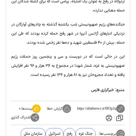
اردوگاه در رفح به عنوان یک اشتباه، پیامی است که برای کشته شدگان این
حمله معنایی ندارد».
جنگنده‌های رژیم صهیونیستی شب یکشنبه گذشته به چادر‌های آوارگان در
نزدیکی انبار‌های آژانس آنروا در شهر رفح حمله کرده بودند که طی این
حمله، بیش از ۴۰ فلسطینی شهید و ده‌ها نفر زخمی شده بودند.
این در حالی است که در دویست و سی و پنجمین روز حملات رژیم
صهیونیستی به غزه، شمار شهدا در مجموع به ۳۶ هزار و ۹۶ نفر افزایش
یافته و تعداد مجروحان نیز به ۸۱ هزار و ۱۳۶ نفر رسیده است.
منبع:
خبرگزاری فارس
گزارش خطا
پسندها:
۰
https://aftabnews.ir/003p2q
اشتراک گذاری
برچسب‌ها:
جنگ غزه
رفح
اسرائیل
سازمان ملل