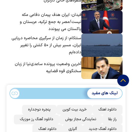
سفره‌های خالی کارگران
فیدان: ایران هدف پیمان دفاعی مکه
نیست/مصر به جمع ترکیه، عربستان و
پاکستان می پیوندد
سنتکام: از زمان از سرگیری محاصره دریایی
ایران، مسیر بیش از ۵۰ کشتی را تغییر
داده‌ایم
آخرین وضعیت پرونده ساعدی‌نیا از زبان
سخنگوی قوه قضاییه
لینک های مفید
دانلود اهنگ
خرید بیت کوین
پنجره دوجداره
راز بقا
نمایندگی مجاز بوش
دانلود آهنگ رز‌ موزیک
دانلود آهنگ جدید
آلپاری
دانلود اهنگ