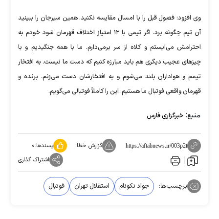
وی افزود: فصول قبل را با امسال مقایسه نکنید. همین سیرجان را ببینید
آن تیم چگونه برد. اگر تیمی با ۱۲ امتیاز اختلاف قهرمان شود خودم به
احترامش می‌ایستم و کلاه از سر برمی‌دارم. ما با همه جنگیدیم و با
چیز‌های عجیب دیگری هم باید مبارزه کنیم که دست ما نیست. به افتخار
تیمم و هواداران بلند می‌شوم و به افتخارشان دست می‌زنم. برنده و
قهرمان واقعی فوتبال ما هستیم. این را کاملاً فوتبالی می‌گویم.
منبع:
خبرگزاری فارس
گزارش خطا
پسندها:
۰
https://aftabnews.ir/003p2t
اشتراک گذاری
برچسب‌ها:
جواد نکونام
استقلال تهران
فوتبال