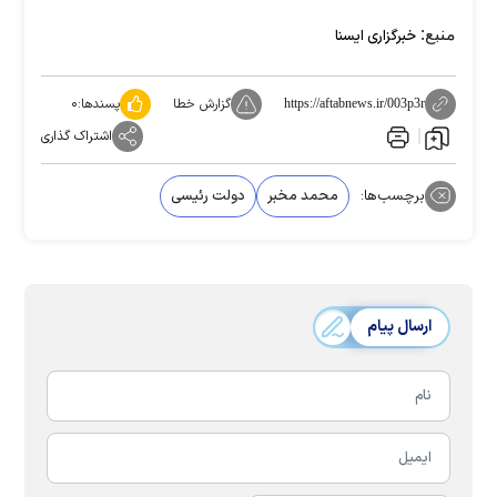
منبع:
خبرگزاری ایسنا
گزارش خطا
پسندها:
۰
https://aftabnews.ir/003p3r
اشتراک گذاری
برچسب‌ها:
محمد مخبر
دولت رئیسی
ارسال پیام