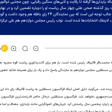
 پایداری‌ها گرفته تا رقابت و لابی‌های سنگین رقبایی، چون مجتبی ذوالنور
ت روز گذشته صحن علنی چهار سال ریاست او را دوباره تضمین کرد و در نها
ذوالنوری هم ۶۰ رای و متکی ۵ رای کسب کردند. نکته جالب توجه این است که بین نمایندگان ۲۴ رای باطله هم وجود داشت و 
 لاینفک انتخابات‌ها شده است. نواب رئیس مجلس دوازدهم هم علی نیکزاد
پ
 محمدباقر قالیباف رئیس شده است، باز هم برای کاندیداتوری ریاست قوه مجریه به
سیون مستقلین مجلس دوازدهم به سازندگی پاسخ داد و یک بار برای همیشه شائبه حضور ق
 ناظر هیات‌رئیسه برگزیده شد، می‌گوید دلیل اصلی اینکه فراکسیون مستقلین به ریاست قالیباف رای داد ای
دای ریاست‌جمهوری نخواهد شد. فراکسیون مستقلین درحال حاضر قدرتمندترین فراکسیو
ا وارد پنجمین سال ریاستش کرد. جریان‌های اصولگرایی مانند پایداری، مصاف و امنا هن
ون این طیف‌ها دو فراکسیون خارج شود بسیار است.