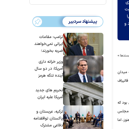
ی
یت
گویا
پیشنهاد سردبیر
 و
ترامپ: مقامات
ایرانی نمی‌خواهند
ضربه بخورند؛
سندها:
۰
می‌خواهند به
وزیر خزانه داری
توافق برسند
آمریکا: در دو سال
 میدان
آینده تنگه هرمز
الیباف
بی‌اهمیت خواهد
شد
تحریم های جدید
آمریکا علیه ایران
ن بود که
ن مجلس
ترکیه، عربستان و
پاکستان توافقنامه
وز، اما
دفاعی مشترک