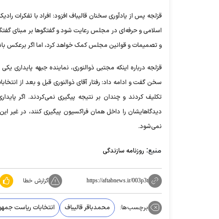
قزلجه پس از یادآوری سخنان قالیباف افزود: افراد با تفکرات را
اسلامی و حرفه‌ای در مجلس رعایت شود و گفتگو‌ها بر مبنای گفت
و تصمیمات و قوانین مجلس کمک خواهد کرد، اما اگر برعکس باشد 
قزلجه درباره اینکه مجتبی ذوالنوری، نماینده جبهه پایداری یکی ا
سخن گفت و ادامه داد: رفتار آقای ذوالنوری قبل و بعد از انتخا
تکلیف کردند و چندان بر نتیجه پیگیری نمی‌کردند. اگر پاید
دیدگاهایشان را داخل همان فراکسیون پیگیری کنند، در غیر ای
نمی‌شود.
منبع:
روزنامه سازندگی
گزارش خطا
https://aftabnews.ir/003p3t
برچسب‌ها:
محمدباقر قالیباف
انتخابات ریاست جمهو