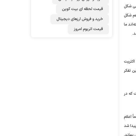
می شکل
قیمت لحظه ای بیت کوین
 ضلع شبیه به هم شکل
خرید و فروش ارزهای دیجیتال
‌اند ما
قیمت اتریوم امروز
د.
اکثریت
ین تفکر
 که در
ً اعلام
یدا شد
بماند.