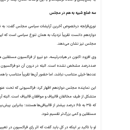
سه ضلع شبیه به هم در مجلس
نوری‌قزلجه درخصوص آخرین آرایشات سیاسی مجلس گفت: به نظر 
دوازدهم دانست تقریباً نزدیک به همان تنوع سیاسی است که ا
مجلس نیز نشان می‌دهد.
وی افزود: اکنون در هیات‌رئیسه، دو نیرو از فراکسیون مستقلین
صددرصد مشخص نشده است. البته در درون آن دو فراکسیون بالقوه
عدد‌ها خیلی متناسب نباشد، اما حضور آن‌ها تقریباً متناسب با ه
این نماینده مجلس دوازدهم اظهار کرد: فراکسیونی که تحت عنوا
متشکل از طیف مخالفان قالیباف و موافقان قالیباف است. البته آ
که ۳۵ به ۶۵ درصد بیشتر از قالیبافی‌ها هستند؛ بنابرا
مستقلین و کمی بزرگ‌تر تقسیم شود.
او با تاکید بر اینکه در کل باید گفت که اثر رای فراکسیون در ت