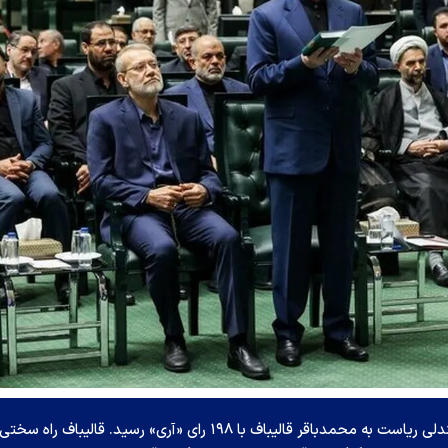
سرانجام تکلیف مجلس دوازدهم هم روشن شد و صندلی ریاست به محمدباقر قالیباف با ۱۹۸ رای «آری» رسید. قالیباف راه س