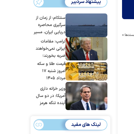
پیشنهاد سردبیر
سنتکام: از زمان از
سرگیری محاصره
دریایی ایران، مسیر
سندها:
۰
بیش از ۵۰ کشتی را
ترامپ: مقامات
تغییر داده‌ایم
ایرانی نمی‌خواهند
ضربه بخورند؛
می‌خواهند به
قیمت طلا و سکه
توافق برسند
امروز شنبه ۱۷
مرداد ۱۴۰۵
وزیر خزانه داری
آمریکا: در دو سال
آینده تنگه هرمز
بی‌اهمیت خواهد
شد
لینک های مفید