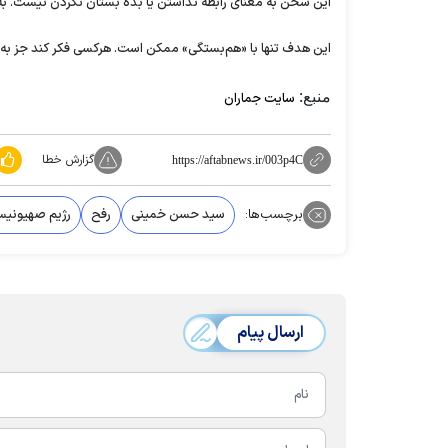
این سخن به معنای رابطه نداشتن یا بده بستان نکردن نیست. به 
این هدف تنها با «هم‌بستگی» ممکن است. هرکسی فکر کند جز به این
منبع:
سایت جماران
گزارش خطا
https://aftabnews.ir/003p4C
برچسب‌ها:
سید حسن خمینی
رفح
رژیم صهیونیس
ارسال پیام