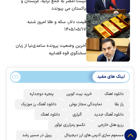
نیست/مصر به جمع ترکیه، عربستان و
پاکستان می پیوندد
قیمت دلار، سکه و طلا امروز شنبه
۱۴۰۵/۰۵/۱۷
آخرین وضعیت پرونده ساعدی‌نیا از زبان
سخنگوی قوه قضاییه
لینک های مفید
دانلود اهنگ
خرید بیت کوین
پنجره دوجداره
راز بقا
نمایندگی مجاز بوش
دانلود آهنگ رز‌ موزیک
دانلود آهنگ جدید
آلپاری
دانلود اهنگ
رزرو هتل خارجی
نکسو رمزارزی نوآور
مسموم سازی آدرس های ارز دیجیتال
ریپل در مسیر رشد