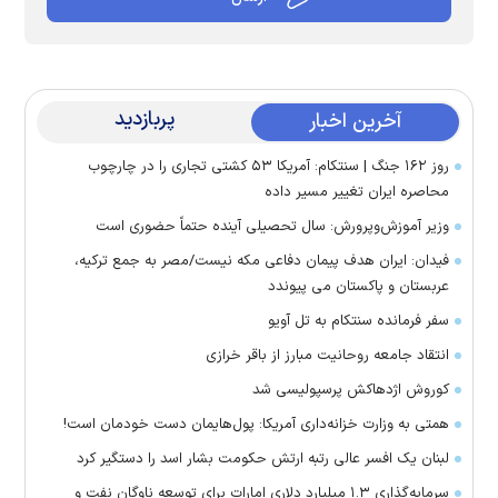
پربازدید
آخرین اخبار
روز ۱۶۲ جنگ | سنتکام: آمریکا ۵۳ کشتی تجاری را در چارچوب
محاصره ایران تغییر مسیر داده
وزیر آموزش‌وپرورش: سال تحصیلی آینده حتماً حضوری است
فیدان: ایران هدف پیمان دفاعی مکه نیست/مصر به جمع ترکیه،
عربستان و پاکستان می پیوندد
سفر فرمانده سنتکام به تل آویو
انتقاد جامعه روحانیت مبارز از باقر خرازی
کوروش اژدهاکش پرسپولیسی شد
همتی به وزارت خزانه‌داری آمریکا: پول‌هایمان دست خودمان است!
لبنان یک افسر عالی رتبه ارتش حکومت بشار اسد را دستگیر کرد
سرمایه‌گذاری ۱.۳ میلیارد دلاری امارات برای توسعه ناوگان نفت و