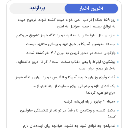
پربازدید
آخرین اخبار
روز ۱۵۹ جنگ | ترامپ: نمی خوام مردم کشته شوند؛ ترجیح میدم
به توافق برسیم | حمله اسرائیل به لبنان
سازمان ملل: طرف‌ها را به مذاکره درباره تنگه هرمز تشویق می‌کنیم
جامعه مدرسین: آمریکا بر هیچ عهد و پیمانی متعهد نیست
واژگونی سمند در محور فریدن به تیران / ۴ نفر کشته شدند
پزشکیان: ارتباط با رهبر انقلاب سخت است / اگر تا امروز مانده‌ایم،
به‌خاطر مردم ایران است
گفت وگوی وزیران خارجه آمریکا و انگلیس درباره ایران و تنگه هرمز
یک ادعای تازه و جنجالی؛ برای حمایت از اینفانتینو از ما
«باج‌خواهی» کردند!
«مینا» ۲ جایزه از راه ابریشم گرفت
مکمل کلسیم و ویتامین D واقعاً می‌توانند از شکستگی جلوگیری
کنند؟
نتانیاهو: چه توافق شود چه نشود، هرآنچه برای آینده‌مان لازم