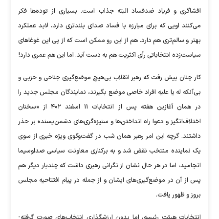
افشاگری و فریاد ضدفساد البته جذاب است. بسیاری از توده‌ها فکر
می‌کنند اویی که برای مبارزه با فساد صدای بلندتری دارد، لابد عملکرد
بهتر و سالم‌تری هم دارد. هم از این رو ممکن است که از پی این غوغا‌های
سیاست‌زده انتخاباتی رأی اکثریت هم به دست آید. اما این هم عمری دارد!
کار چنان پیش رفت که رهبر انقلاب بی‌هیچ موضع‌گیری جناحی و حزبی و
بی‌آنکه له یا علیه افراد خاصی موضع بگیرند، نمایندگان مجلس جدید را
در همان آغازین هفته پس از انتخابات ۱۱ اسفند ۴۰۲ از «سخنان
اختلاف‌انگیز و دعوا راه انداختن‌ها و ستیزه‌گری‌های دشمن‌پسند» بر حذر
داشتند. گرچه این امر رهبر همان شب در گفت‌وگوی ویژه خبری از سوی
یک نماینده منتخب نقض شد و به برکناری معاونت سیاسی صداوسیما
انجامید، اما در هر حال نشان از نگرانی رهبری داشت که چندبار دیگر هم
پس از آن در موضع‌گیری‌های ایشان و از جمله در پیام افتتاحیه مجلس
بروز و ظهور یافت.
انتخابات هیئت رئیسه، اما بدون ارزشگذاری انتخاب‌های صورت گرفته-