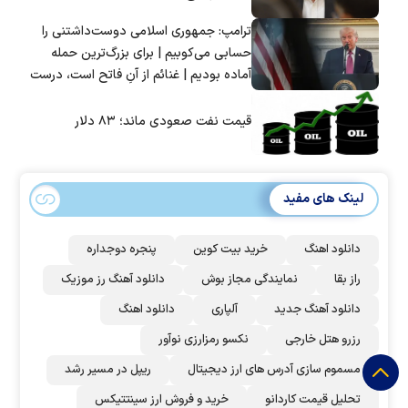
ترامپ: جمهوری اسلامی دوست‌داشتنی را
حسابی می‌کوبیم | برای بزرگ‌ترین حمله
آماده بودیم | غنائم از آنِ فاتح است، درست
است؟
قیمت نفت صعودی ماند؛ ۸۳ دلار
لینک های مفید
دانلود اهنگ
خرید بیت کوین
پنجره دوجداره
راز بقا
نمایندگی مجاز بوش
دانلود آهنگ رز‌ موزیک
دانلود آهنگ جدید
آلپاری
دانلود اهنگ
رزرو هتل خارجی
نکسو رمزارزی نوآور
مسموم سازی آدرس های ارز دیجیتال
ریپل در مسیر رشد
تحلیل قیمت کاردانو
خرید و فروش ارز سینتتیکس