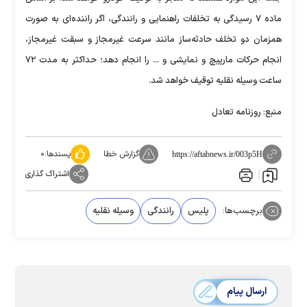
ماده ۷ رسیدگی به تخلفات راهنمایی و رانندگی، اگر راننده‌ای به صورت
همزمان دو تخلف حادثه‌ساز مانند سرعت غیرمجاز و سبقت غیرمجاز،
انجام حرکات مارپیچ و نمایشی و ... را انجام دهد؛ حداکثر به مدت ۷۲
ساعت وسیله نقلیه توقیف خواهد شد.
منبع: روزنامه تعادل
گزارش خطا
پسندها:
۰
https://aftabnews.ir/003p5H
اشتراک گذاری
برچسب‌ها:
پلیس
رانندگی
وسیله نقلیه
ارسال پیام