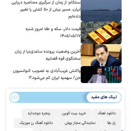
سنتکام: از زمان از سرگیری محاصره دریایی
ایران، مسیر بیش از ۵۰ کشتی را تغییر
داده‌ایم
قیمت دلار، سکه و طلا امروز شنبه
۱۴۰۵/۰۵/۱۷
آخرین وضعیت پرونده ساعدی‌نیا از زبان
سخنگوی قوه قضاییه
واکنش غریب‌آبادی به تصویب کنوانسیون
خزر/ سهمیه ایران کم می‌شود؟!
لینک های مفید
دانلود اهنگ
خرید بیت کوین
پنجره دوجداره
راز بقا
نمایندگی مجاز بوش
دانلود آهنگ رز‌ موزیک