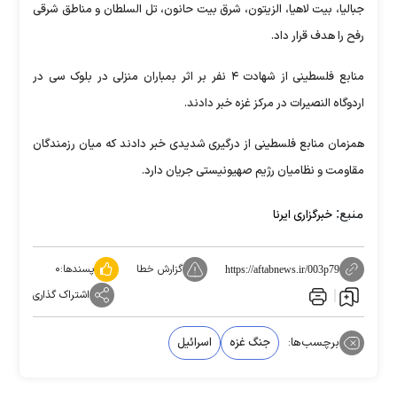
جبالیا، بیت لاهیا، الزیتون، شرق بیت حانون، تل السلطان و مناطق شرقی
رفح را هدف قرار داد.
منابع فلسطینی از شهادت ۴ نفر بر اثر بمباران منزلی در بلوک سی در
اردوگاه النصیرات در مرکز غزه خبر دادند.
همزمان منابع فلسطینی از درگیری شدیدی خبر دادند که میان رزمندگان
مقاومت و نظامیان رژیم صهیونیستی جریان دارد.
منبع:
خبرگزاری ایرنا
گزارش خطا
پسندها:
۰
https://aftabnews.ir/003p79
اشتراک گذاری
برچسب‌ها:
جنگ غزه
اسرائیل