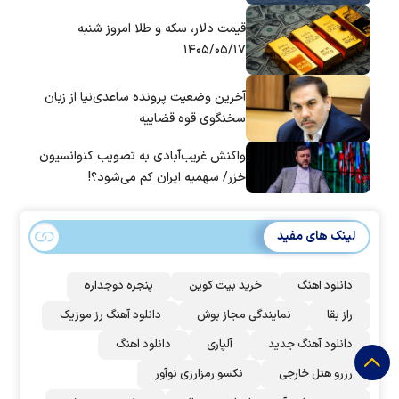
قیمت دلار، سکه و طلا امروز شنبه
۱۴۰۵/۰۵/۱۷
آخرین وضعیت پرونده ساعدی‌نیا از زبان
سخنگوی قوه قضاییه
واکنش غریب‌آبادی به تصویب کنوانسیون
خزر/ سهمیه ایران کم می‌شود؟!
لینک های مفید
دانلود اهنگ
خرید بیت کوین
پنجره دوجداره
راز بقا
نمایندگی مجاز بوش
دانلود آهنگ رز‌ موزیک
دانلود آهنگ جدید
آلپاری
دانلود اهنگ
رزرو هتل خارجی
نکسو رمزارزی نوآور