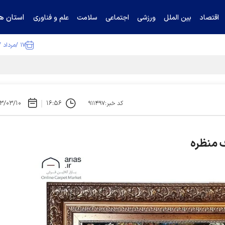
استان ها
اقتصاد
بین الملل
ورزشی
اجتماعی
سلامت
علم و فناوری
۱۷ /مرداد /۱۴۰۵
ا تکذیب کرد
۳/۰۳/۱۰
۱۶:۵۶
کد خبر:۹۱۱۴۹۷
ف منظره