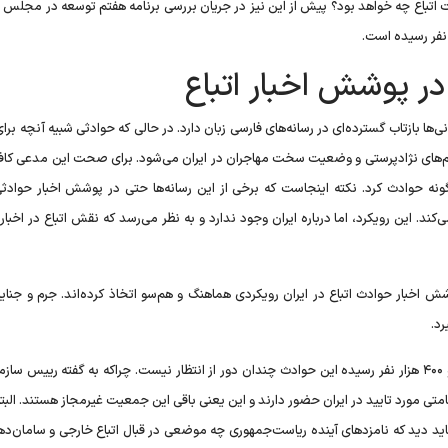
ت اتباع چه خواهد بود؟ پیش از این نیز در جریان بررسی برنامه هفتم توسعه در مجلس 
در پوشش اخبار اتباع
نی‌ها بازتاب گسترده‌ای در رسانه‌های فارسی زبان دارد. در حالی که حوادثی شبیه آنچه برای
 اتهام‌های نژادپرستی و وضعیت سخت مهاجران در ایران می‌شود. برای صحت این مدعی کا
ینگونه حوادث کرد. نکته اینجاست که برخی از این رسانه‌ها حتی در پوشش اخبار حوادثی
د. این رویکرد، اما درباره ایران وجود ندارد و به نظر می‌رسد که نقش اتباع در اخبا
بار حوادث اتباع در ایران رویکردی هماهنگ و هم‌سو اتخاذ کرده‌اند. جرم و جنایات
د.
در حالی که با رشد فزاینده جمعیت اتباع در ایران که ۸ میلیون و ۴۰۰ هزار نفر رسیده این حوادث چندان دور از انتظار نیست. چراکه به گفته ریی
ع با مدارک قانونی و اقامتی مورد تایید در ایران حضور دارند و این یعنی باقی این جمعیت غیرمجاز هستند. ال
 ندارد. حال باید دید که نامزد‌های آینده ریاست‌جمهوری چه موضعی در قبال اتباع خارجی و سامان‌د