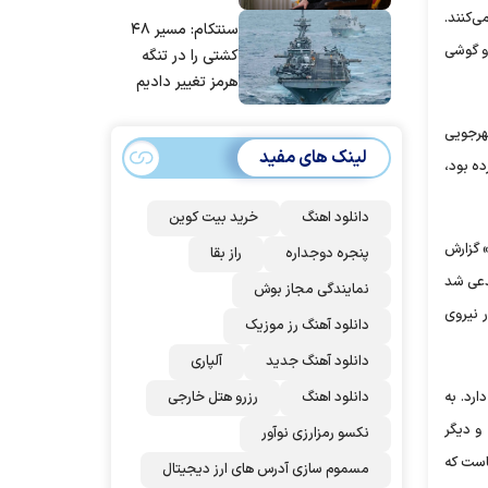
مانده‌ایم، به‌خاطر
د زندگی می‌کنند.
سنتکام: مسیر ۴۸
مردم ایران است
را کشته و گوشی
کشتی را در تنگه
هرمز تغییر دادیم
مهرجویی
لینک های مفید
ده بود،
دانلود اهنگ
خرید بیت کوین
تشر شد. ۲۸ بهمن نیز «چند ثانیه» گزارش
پنجره دوجداره
راز بقا
مدعی شد
نمایندگی مجاز بوش
 نیروی
دانلود آهنگ رز‌ موزیک
دانلود آهنگ جدید
آلپاری
ارد. به
دانلود اهنگ
رزرو هتل خارجی
رسانه و دیگر
نکسو رمزارزی نوآور
است که
مسموم سازی آدرس های ارز دیجیتال