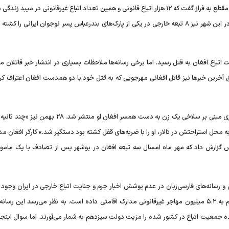
طور کلی استان یزد نیز به سرعت خاموش شد. شهردار میبد در آن مقطع به فراز گفت که ۱۲ هزار اتباع قانونی و همین تعداد اتباع غیرقانونی در میب
به گزارش «همشهری‌آنلاین» به نقل از فرمانده انتظامی هرمزگان در این شهر نیز ۸ تبعه خارجی در یکی از پارک‌های بندرعباس پسر نوجوان ایرانی 
اتباع افغان به قتل رسید. اما برخی رسانه‌ها ملاحظات بسیاری در انتشار خبر قاتلان 
آخرین خبر‌ها نیز قاتل افغانی مهرجویی که به قتل خود با دو همدست افغان اعتراف کر
اما ماجرا فقط به همین جا ختم نمی‌شود. اواخر بهمن ماه نیز خبری مبنی بر سلاخی یک زن به دست همسر افغان او من
ی به محل استراحتش در تالار، او را با ضربه‌های قفل کشته بود دستگیر شد.» کارگر افغان 
رس گزارش داد که مهر ماه امسال سه تبعه افغان در بوشهر پس از تصادف با یک مامور
رسانه‌های فارسی‌زبان در عدم پوشش اخبار جرم و جنایت اتباع خارجی در ایران وجود د
تازگی نیز روزنامه اصول‌گرای «جوان» خبر داده که دولت سیزدهم به ۵.۲ میلیون مهاجر غیرقانونی مدارک اقامتی داده است. به نظر می‌رسد این 
ده جمعیت اتباع در کشور شده را مزیت دولت سیزدهم به شمار می‌آورند. اما سوال اینج