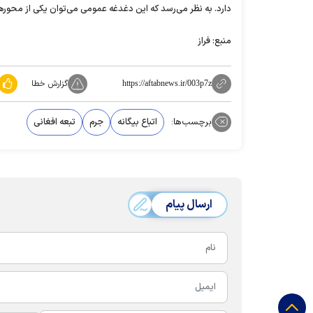
دارد. به نظر می‌رسد که این دغدغه عمومی می‌توان یکی از محور‌ه
منبع: فراز
گزارش خطا
https://aftabnews.ir/003p7z
برچسب‌ها:
اتباع بیگانه
جرم
تبعه افغانی
ارسال پیام