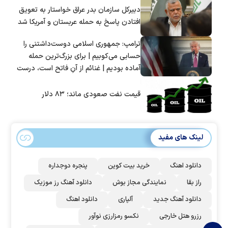
دبیرکل سازمان بدر عراق خواستار به تعویق
افتادن پاسخ به حمله عربستان و آمریکا شد
ترامپ: جمهوری اسلامی دوست‌داشتنی را
حسابی می‌کوبیم | برای بزرگ‌ترین حمله
آماده بودیم | غنائم از آنِ فاتح است، درست
است؟
قیمت نفت صعودی ماند؛ ۸۳ دلار
لینک های مفید
دانلود اهنگ
خرید بیت کوین
پنجره دوجداره
راز بقا
نمایندگی مجاز بوش
دانلود آهنگ رز‌ موزیک
دانلود آهنگ جدید
آلپاری
دانلود اهنگ
رزرو هتل خارجی
نکسو رمزارزی نوآور