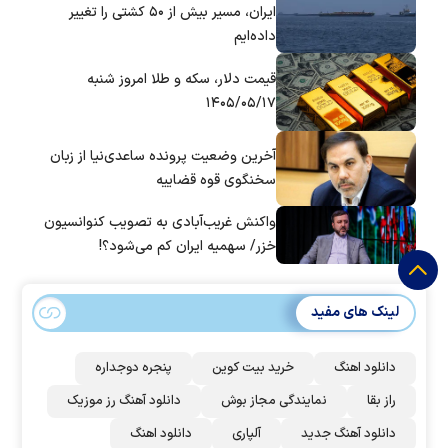
ایران، مسیر بیش از ۵۰ کشتی را تغییر
داده‌ایم
قیمت دلار، سکه و طلا امروز شنبه
۱۴۰۵/۰۵/۱۷
آخرین وضعیت پرونده ساعدی‌نیا از زبان
سخنگوی قوه قضاییه
واکنش غریب‌آبادی به تصویب کنوانسیون
خزر/ سهمیه ایران کم می‌شود؟!
لینک های مفید
دانلود اهنگ
خرید بیت کوین
پنجره دوجداره
راز بقا
نمایندگی مجاز بوش
دانلود آهنگ رز‌ موزیک
دانلود آهنگ جدید
آلپاری
دانلود اهنگ