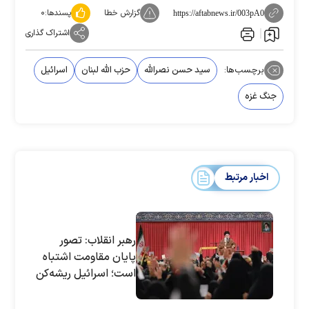
گزارش خطا
پسندها:
۰
https://aftabnews.ir/003pA0
اشتراک گذاری
برچسب‌ها:
سید حسن نصرالله
حزب الله لبنان
اسرائیل
جنگ غزه
اخبار مرتبط
رهبر انقلاب: تصور
پایان مقاومت اشتباه
است؛ اسرائیل ریشه‌کن
خواهد شد