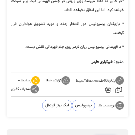
*در حالی که گفته می‌شد وزیر ورزش در جشن قهرمانی لیگ برتر شرکت
خواهد کرد، اما این اتفاق نخواهد افتاد.
* بازیکنان پرسپولیس دور افتخار زدند و مورد تشویق هواداران قرار
گرفتند.
* با قهرمانی پرسپولیس ربان قرمز روی جام قهرمانی نقش بست.
منبع:
خبرگزاری فارس
گزارش خطا
پسندها:
۰
https://aftabnews.ir/003pCp
اشتراک گذاری
برچسب‌ها:
پرسپولیس
لیگ برتر فوتبال