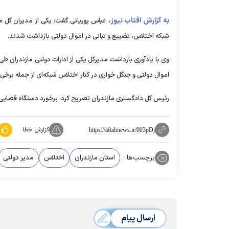
به گزارش آفتاب نیوز،
عباس پوریانی گفت: یکی از مدیران کل مر
شبکه اختلاس، تضییع و تبانی در اموال دولتی بازداشت شدند.
وی با یادآوری بازداشت مدیرکل یکی از ادارات دولتی مازندران طی ر
اموال دولتی و جنگل خواری در کنار اختلاس شبکه‌ای از جمله برخ
رئیس کل دادگستری مازندران تصریح کرد: برخورد دستگاه قضایی 
گزارش خطا
https://aftabnews.ir/003pDj
برچسب‌ها:
استان مازندران
اختلاس
مدیر دولتی
ارسال پیام