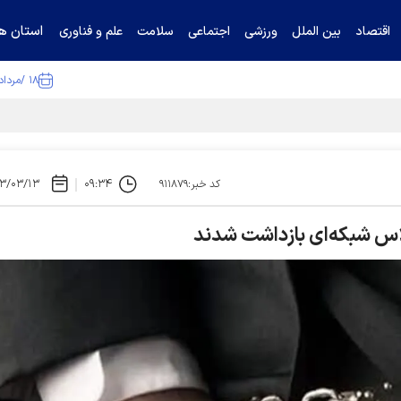
استان ها
اقتصاد
بین الملل
ورزشی
اجتماعی
سلامت
علم و فناوری
۱۸ /مرداد /۱۴۰۵
۳/۰۳/۱۳
۰۹:۳۴
کد خبر:۹۱۱۸۷۹
لاس شبکه‌ای بازداشت شدند