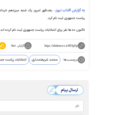
به گزارش آفتاب نیوز،
بعدظهر امروز یک شنبه سیزدهم خرداد 
ریاست جمهوری ثبت نام کرد.
تاکنون ده ها نفر برای انتخابات ریاست جمهوری ثبت نام کرده اند.
گزارش خطا
https://aftabnews.ir/003pEp
برچسب‌ها:
محمد شریعتمداری
انتخابات ریاست جم
ارسال پیام