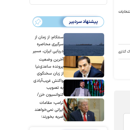
تخابات
پیشنهاد سردبیر
سنتکام: از زمان از
سرگیری محاصره
دریایی ایران، مسیر
ک گذاری
بیش از ۵۰ کشتی را
آخرین وضعیت
تغییر داده‌ایم
پرونده ساعدی‌نیا
از زبان سخنگوی
قوه قضاییه
واکنش غریب‌آبادی
به تصویب
کنوانسیون خزر/
سهمیه ایران کم
ترامپ: مقامات
می‌شود؟!
ایرانی نمی‌خواهند
ضربه بخورند؛
می‌خواهند به