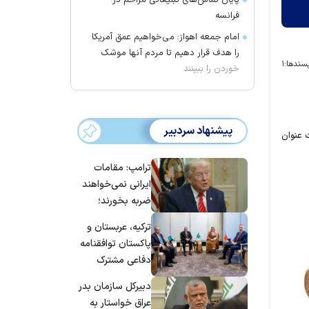
پایان تماس‌های تبلیغاتی مزاحم در
فرانسه
امام جمعه اهواز: می‌خواهیم عمق آمریکا
را هدف قرار دهیم تا مردم آنها موشک
سندها:
۱
خوردن را ببینند
پیشنهاد سردبیر
 عنوان
ترامپ: مقامات
ایرانی نمی‌خواهند
ضربه بخورند؛
می‌خواهند به
ترکیه، عربستان و
توافق برسند
پاکستان توافقنامه
دفاعی مشترک
امضا می‌کنند
دبیرکل سازمان بدر
عراق خواستار به