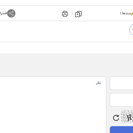
پسندها:
۱
اشترا