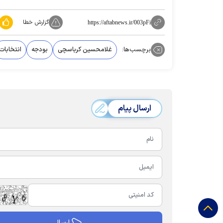
گزارش خطا
https://aftabnews.ir/003pFi
برچسب‌ها:
غلامحسین کرباسچی
بودجه
انتخابات
ارسال پیام