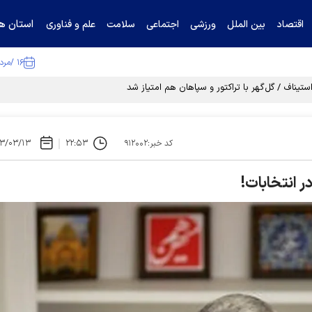
استان ها
اقتصاد
بین الملل
ورزشی
اجتماعی
سلامت
علم و فناوری
۱۶ /مرداد /۱۴۰۵
تیناف / گل‌گهر با تراکتور و سپاهان هم امتیاز شد
۳/۰۳/۱۳
۲۲:۵۳
کد خبر:۹۱۲۰۰۲
ر انتخابات!