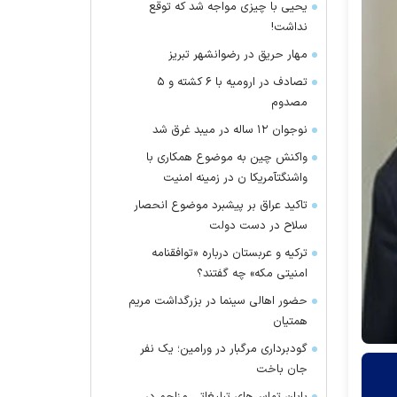
یحیی با چیزی مواجه شد که توقع
نداشت!
مهار حریق در رضوانشهر تبریز
تصادف در ارومیه با ۶ کشته و ۵
مصدوم
نوجوان ۱۲ ساله در میبد غرق شد
واکنش چین به موضوع همکاری با
واشنگتآمریکا ن در زمینه امنیت
تاکید عراق بر پیشبرد موضوع انحصار
سلاح در دست دولت
ترکیه و عربستان درباره «توافقنامه
امنیتی مکه» چه گفتند؟
حضور اهالی سینما در بزرگداشت مریم
همتیان
گودبرداری مرگبار در ورامین؛ یک نفر
جان باخت