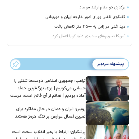
برکناری دو مقام ارشد موساد
گفتگوی تلفنی وزرای امور خارجه ایران و موریتانی
دید افقی در زابل به ۲۵۰۰ متر کاهش یافت
آمریکا تحریم‌های جدیدی علیه کوبا اعمال کرد
پیشنهاد سردبیر
ترامپ: جمهوری اسلامی دوست‌داشتنی را
حسابی می‌کوبیم | برای بزرگ‌ترین حمله
آماده بودیم | غنائم از آنِ فاتح است، درست
است؟
رویترز: ایران و عمان در حال مذاکره برای
تعیین اعمال عوارض بر تنگه هرمز هستند
پزشکیان: ارتباط با رهبر انقلاب سخت است