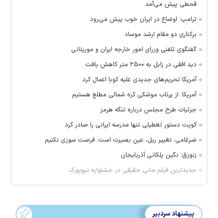
قحطی پیش می‌آمد
ترامپ: اوضاع در ایران خوب پیش می‌رود
برکناری دو مقام ارشد موساد
گفتگوی تلفنی وزرای امور خارجه ایران و موریتانی
دید افقی در زابل به ۲۵۰۰ متر کاهش یافت
آمریکا تحریم‌های جدیدی علیه کوبا اعمال کرد
آمریکا: از پرتاب موشکی کره شمالی مطلع هستیم
جزئیات طرح مجلس درباره تنگه هرمز
کویت دستور تعطیلی تنها مدرسه ایرانی را صادر کرد
ضرغامی: تغییر ریل، عین بصیرت است. فرصت سوزی نکنیم
زنوزق؛ نگین پلکانی آذربایجان
جدیدترین فیلم مانی حقیقی در جشنواره نیویورک
پیشنهاد سردبیر