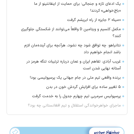
یک ادعای تازه و جنجالی؛ برای حمایت از اینفانتینو از ما
«باج‌خواهی» کردند!
«مینا» ۲ جایزه از راه ابریشم گرفت
مکمل کلسیم و ویتامین D واقعاً می‌توانند از شکستگی جلوگیری
کنند؟
نتانیاهو: چه توافق شود چه نشود، هرآنچه برای آینده‌مان لازم
باشد انجام خواهیم داد
غریب آبادی: تفاهم ایران و عمان درباره ترتیبات تنگه هرمز در
آستانه نهایی شدن است
برنده واقعی تیم ملی در جام جهانی یک پرسپولیسی بود!
۵ تغییر ساده برای افزایش گردش خون در بدن
پرسپولیس سرمربی تیم چهارم جدول را به خدمت گرفت
ماجرای خواهرخواندگی استقلال و تیم افغانستانی چه بود؟
پیشنهاد سردبیر