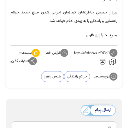
سردار حسینی خاطرنشان کرد:زمان اجرایی شدن مبلغ جدید جرائم
راهنمایی و رانندگی را به زودی اعلام خواهد شد.
منبع:
خبرگزاری فارس
گزارش خطا
پسندها:
۰
https://aftabnews.ir/003pIl
اشتراک گذاری
برچسب‌ها:
جرائم رانندگی
پلیس راهور
ارسال پیام