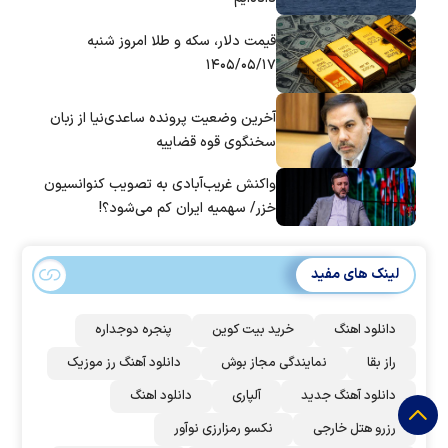
قیمت دلار، سکه و طلا امروز شنبه
۱۴۰۵/۰۵/۱۷
آخرین وضعیت پرونده ساعدی‌نیا از زبان
سخنگوی قوه قضاییه
واکنش غریب‌آبادی به تصویب کنوانسیون
خزر/ سهمیه ایران کم می‌شود؟!
لینک های مفید
دانلود اهنگ
خرید بیت کوین
پنجره دوجداره
راز بقا
نمایندگی مجاز بوش
دانلود آهنگ رز‌ موزیک
دانلود آهنگ جدید
آلپاری
دانلود اهنگ
رزرو هتل خارجی
نکسو رمزارزی نوآور