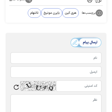
برچسب‌ها:
هری کین
بایرن مونیخ
تاتنهام
ارسال پیام