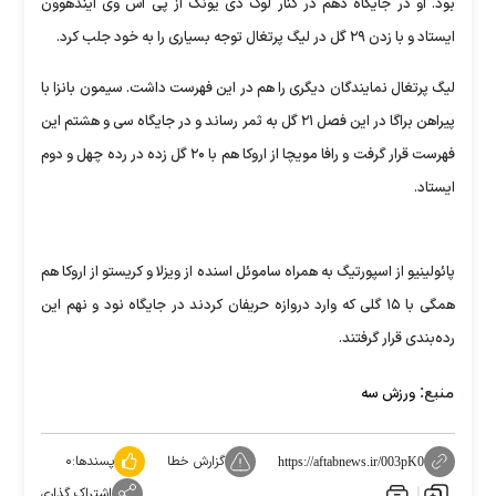
بود. او در جایگاه دهم در کنار لوک دی یونگ از پی اس وی آیندهوون
ایستاد و با زدن ۲۹ گل در لیگ پرتغال توجه بسیاری را به خود جلب کرد.
لیگ پرتغال نمایندگان دیگری را هم در این فهرست داشت. سیمون بانزا با
پیراهن براگا در این فصل ۲۱ گل به ثمر رساند و در جایگاه سی و هشتم این
فهرست قرار گرفت و رافا مویچا از اروکا هم با ۲۰ گل زده در رده چهل و دوم
ایستاد.
پائولینیو از اسپورتیگ به همراه ساموئل اسنده از ویزلا و کریستو از اروکا هم
همگی با ۱۵ گلی که وارد دروازه حریفان کردند در جایگاه نود و نهم این
رده‌بندی قرار گرفتند.
منبع:
ورزش سه
گزارش خطا
پسندها:
۰
https://aftabnews.ir/003pK0
اشتراک گذاری