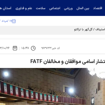
استان ها
اقتصاد
بین الملل
ورزشی
اجتماعی
سلامت
علم و فناوری
۱۷ /مرداد /۱۴۰۵
تیناف / گل‌گهر با تراکتور و سپاهان هم امتیاز شد
۳/۱۰/۲۶
۱۵:۴۷
کد خبر:۹۶۳۷۳۳
سامی موافقان و مخالفان FATF