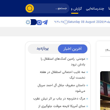
چندرسانه‌ایی
گزارش و گفت‌وگو
۹:۳۰:۲۸
Saturday 08 August 2026
پربازدید
آخرین اخبار
۱۴۰
مومنی: رامین کمک‌های استقلال را
یادش نرود
سه غایب احتمالی استقلال در هفته
نخست لیگ
داستان معروف جلال آل احمد سریال
می‌شود
مرگ دختربچه در بناب بر اثر نیش عقرب
سنای آمریکا لایحه موقت جلوگیری از