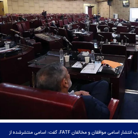
سخنگوی مجمع تشخیص مصلحت نظام ضمن تکذیب انتشار اسامی موافقان و مخالفان FATF، گفت: اسامی منتشرشده از