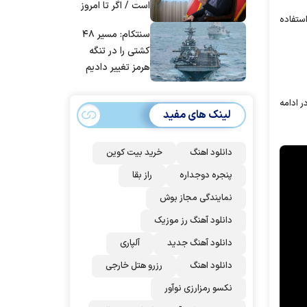
است / اگر تا امروز
ستفاده
مانده‌ایم، به‌خاطر
سنتکام: مسیر ۴۸
مردم ایران است
کشتی را در تنگه
هرمز تغییر دادیم
ر ادامه
لینک های مفید
دانلود اهنگ
خرید بیت کوین
پنجره دوجداره
راز بقا
نمایندگی مجاز بوش
دانلود آهنگ رز‌ موزیک
دانلود آهنگ جدید
آلپاری
دانلود اهنگ
رزرو هتل خارجی
نکسو رمزارزی نوآور