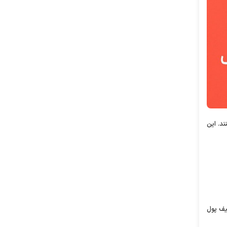
ند. این
کیف پول