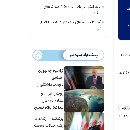
دید افقی در زابل به ۲۵۰۰ متر کاهش
ف
یافت
آمریکا تحریم‌های جدیدی علیه کوبا اعمال
ر
کرد
پیشنهاد سردبیر
سندها:
۲
ترامپ: جمهوری
 بهترین
اسلامی
دوست‌داشتنی را
حسابی می‌کوبیم |
رویترز: ایران و
برای بزرگ‌ترین
عمان در حال
حمله آماده بودیم
مذاکره برای تعیین
ز‌ها را
| غنائم از آنِ فاتح
اعمال عوارض بر
وجه به
پزشکیان: ارتباط با
است، درست
تنگه هرمز هستند
رهبر انقلاب سخت
است؟