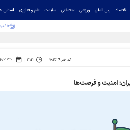
استان ها
اقتصاد
بین الملل
ورزشی
اجتماعی
سلامت
علم و فناوری
۱۶ /مرداد /۱۴۰۵
ا تکذیب کرد
۴/۰۱/۳۰
۱۲:۲۱
کد خبر:۹۸۲۵۳۶
یران: امنیت و فرصت‌ها