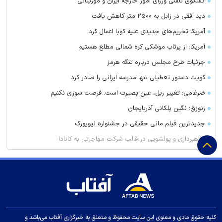
گفتگوی تلفنی وزرای امور خارجه ایران و موریتانی
دید افقی در زابل به ۲۵۰۰ متر کاهش یافت
آمریکا تحریم‌های جدیدی علیه کوبا اعمال کرد
آمریکا: از پرتاب موشکی کره شمالی مطلع هستیم
جزئیات طرح مجلس درباره تنگه هرمز
کویت دستور تعطیلی تنها مدرسه ایرانی را صادر کرد
ضرغامی: تغییر ریل، عین بصیرت است. فرصت سوزی نکنیم
زنوزق؛ نگین پلکانی آذربایجان
جدیدترین فیلم مانی حقیقی در جشنواره نیویورک
کلاهبرداری و پولشویی در قالب شرکت مهاجرتی به کانادا
این درد‌ها را در سنین رشد کودکان جدی بگیرید
سرپرست سابق استقلال مربی پیکان شد
راز پخت کوفته تبریزی اصیل
گرانترین خرید کهکشانی‌ها؛ دیومانده به رئال پیوست
پرویز شاپور را می‌شناسید؟
کلیه حقوق مادی و معنوی این سایت محفوظ و متعلق به خبرگزاری آفتاب می‌باشد و