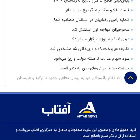
پیش‌بینی طلای ۵ هزار دلاری تا زمستان ۲۰۲۶
قیمت طلا و سکه چند؟/ نرخ حواله دلار
شماره رامین رضاییان در استقلال مصادره شد!
سحرخیزان مهاجم اول استقلال شد
دربی ۱۰۷ چه روزی برگزار می‌شود؟
تکلیف «پایتخت ۸» و «زیرخاکی ۵» مشخص شد
سود سهام عدالت تا هفته دولت واریز می‌شود
حملات جدید حوثی‌های یمن به بندر المخا
اظهارات مقام پاکستانی درباره پیمان دفاعی جدید با ترکیه و عربستان
سیدحسن خمینی عزادار شد
رونمایی پرسپولیس از اژدهاکش
گزینه جدید تراکتور برای میزبانی در لیگ نخبگان آسیا
لیست ورودی‌های جدید پرسپولیس لو رفت
رایزنی امیر قطر با سلطان عمان
کلیه حقوق مادی و معنوی این سایت محفوظ و متعلق به خبرگزاری آفتاب می‌باشد و
استفاده از آن با ذکر منبع بلامانع است.
روس‌اتم: تعداد کل متخصصان روسی در نیروگاه هسته‌ای بوشهر به