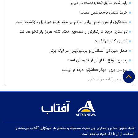
بازداشت سارق قمه‌به‌دست در تبریز
خرید بعدی پرسپولیس بست!
سخنگوی ارتش: نظم ایرانی حاکم بر تنگه هرمز غیرقابل بازگشت است
ذوالقدر: آمریکا تا رفتارش را تصحیح نکند تنگه هرمز باز نخواهد شد
آنتونی کنی درگذشت
محل میزبانی استقلال و پرسپولیس در لیگ برتر
پیوس: توقع ما از تارتار قهرمانی است
سوسن پرور: دیگر «عاشق» حرفه‌ام نیستم
اسرار «پیرآباد» در ایلخچی
آزادی و تختی تا آخر سال از دسترس خارج شد
صادقی: استقلال را این‌طور نمی‌شود اداره کرد!
قیمت امروز طلا چند؟ / سکه در آستانه بازگشت به کانال ۱۸۸ میلیون
فرهاد مجیدی قهرمانی آسیا را به رخ کشید!
سعید آقاخانی و حجازی‌فر در یک سریال تاریخی
کلیه حقوق مادی و معنوی این سایت محفوظ و متعلق به خبرگزاری آفتاب می‌باشد و
استفاده از آن با ذکر منبع بلامانع است.
اتفاق عجیب در صورت‌های مالی باشگاه استقلال