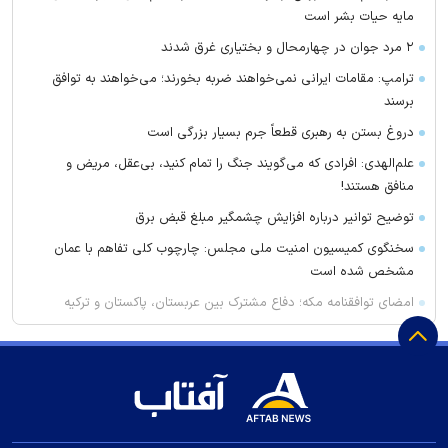
مایه حیات بشر است
۲ مرد جوان در چهارمحال و بختیاری غرق شدند
ترامپ: مقامات ایرانی نمی‌خواهند ضربه بخورند؛ می‌خواهند به توافق
برسند
دروغ بستن به رهبری قطعاً جرم بسیار بزرگی است
علم‌الهدی: افرادی که می‌گویند جنگ را تمام کنید، بی‌عقل، مریض و
منافق هستند!
توضیح توانیر درباره افزایش چشمگیر مبلغ قبض برق
سخنگوی کمیسیون امنیت ملی مجلس: چارچوب کلی تفاهم با عمان
مشخص شده است
امضای توافقنامه مکه؛ دفاع مشترک بین عربستان، پاکستان و ترکیه
آمریکا: پوتین ممکن است با یک حمله محدود، عزم ناتو را محک بزند
پوتین و محمد بن زاید درباره اوضاع منطقه گفت‌وگو کردند
چه کسی اخبار پرسپولیس را لو می‌دهد؟
ویتامین C محافظ ماده خاکستری مغز در سالمندان