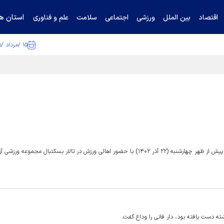
استان ها
اقتصاد
بین الملل
ورزشی
اجتماعی
سلامت
علم و فناوری
۱۵ /مرداد /۱۴۰۵
ا تکذیب کرد
مراسم تشییع پیکر «محمود مشحون» رئیس اسبق فدراسیون بسکتبال؛ پیش از ظهر چهارشنبه (۲۲ آذر ۱۴۰۲) با حضور اهالی ورزش در تالار بسکتبال مجم
ته دست یافته بود، دار فانی را وداع گفت.