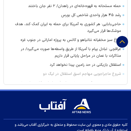
حمله مسلحانه به قهوه‌خانه‌ای در زاهدان/ ۲ نفر جان باختند
رشد ۴۵ هزار واحدی شاخص کل بورس
حاجی‌بابایی: هر کشوری به آمریکا برای حمله به ایران کمک کند، هدف
موشک‌ها قرار می‌گیرد
چراغ سبز مخفیانه نتانیاهو و کاتس به پروژه اماراتی در جنوب غزه
عراقچی: تبادل پیام با آمریکا از طریق واسطه‌ها صورت می‌گیرد/ در
مذاکرات با عمان در مراحل پایانی قرار داریم
استقلال بازیکنی در حد رامین پیدا نخواهد کرد
شروع ماجراجویی مهاجم اسبق استقلال در لیگ دو
توری مش چیست؟ بررسی مشخصات فنی، انواع و کاربردهای مش
فلزی در صنعت
کلاهبرداری ۱۰۰ میلیاردی با وعده فروش لوازم خانگی ارزان برای تهیه
جهیزیه
سخنگوی وزارت کشور: دولت فعلا برنامه‌ای برای ورود اتوبوس‌های
کارکرده خارجی ندارد
کلیه حقوق مادی و معنوی این سایت محفوظ و متعلق به خبرگزاری آفتاب می‌باشد و
چرا خوانندگان رمان پرفروش "بامداد خمار" سریال نرگس آبیار را
استفاده از آن با ذکر منبع بلامانع است.