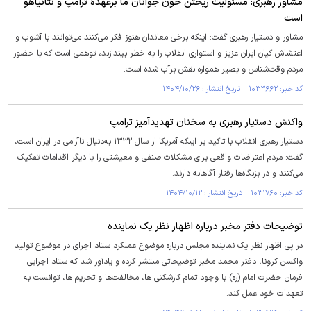
مشاور رهبری: مسئولیت ریختن خون جوانان ما برعهدۀ ترامپ و نتانیاهو
است
مشاور و دستیار رهبری گفت: اینکه برخی معاندان هنوز فکر می‌کنند می‌توانند با آشوب و
اغتشاش کیان ایران عزیز و استواری انقلاب را به خطر بیندازند، توهمی است که با حضور
مردم وقت‌شناس و بصیر همواره نقش برآب شده است.
کد خبر: ۱۰۳۳۶۶۲ تاریخ انتشار : ۱۴۰۴/۱۰/۲۶
واکنش دستیار رهبری به سخنان تهدیدآمیز ترامپ
دستیار رهبری انقلاب با تاکید بر اینکه آمریکا از سال ۱۳۳۲ به‌دنبال ناآرامی در ایران است،
گفت: مردم اعتراضات واقعی برای مشکلات صنفی و معیشتی را با دیگر اقدامات تفکیک
می‌کنند و در بزنگاه‌ها رفتار آگاهانه دارند.
کد خبر: ۱۰۳۱۷۶۰ تاریخ انتشار : ۱۴۰۴/۱۰/۱۲
توضیحات دفتر مخبر درباره اظهار نظر یک نماینده
در پی اظهار نظر یک نماینده مجلس درباره موضوع عملکرد ستاد اجرای در موضوع تولید
واکسن کرونا، دفتر محمد مخبر توضیحاتی منتشر کرده و یادآور شد که ستاد اجرایی
فرمان حضرت امام (ره) با وجود تمام کارشکنی ها، مخالفت‌ها و تحریم ها، توانست به
تعهدات خود عمل کند.