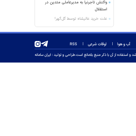
واکنش تاجرنیا به مدیرعاملی متدین در
استقلال
علت خرید عالیشاه توسط گل‌گهر!
دستگیری ۲۵ نفر در کرمان
زلنسکی: دو پالایشگاه نفت روسیه را
آب و هوا
اوقات شرعی
RSS
هدف قرار دادیم
ابوالقاسم قاسم‌زاده درگذشت
 استفاده از آن با ذکر منبع بلامانع است.
طراحی و تولید :
ایران سامانه
دریادار منصور فلاحی درگذشت
شناسایی ۸ بیمار مبتلا به سیاه‌سرفه در
بیمارستان‌های این استان شمال غربی
کشور
رعایت اصول بهداشتی، مؤثرترین راه
پیشگیری از بیماری‌های انگلی دستگاه
گوارش
عبور مسافران فرودگاه تبریز از ۱۱۳ هزار
نفر