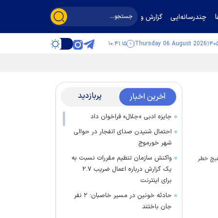
چندرسانه‌ایی
گزارش و گفت‌وگو
۱۰:۴۱:۱۵
Thursday 06 August 2026
پربازدید
آخرین اخبار
جایزه ادبی «جلال» فراخوان داد
احتمال شنیدن صدای انفجار در حوالی
شهر خورموج
واکنش سازمان تنظیم مقررات نسبت به
 هیچ خطر
یک گزارش درباره اعمال ضریب ۲.۷
برای اینترنت
حادثه خونین در مسیر خاصبان؛ ۲ نفر
جان باختند