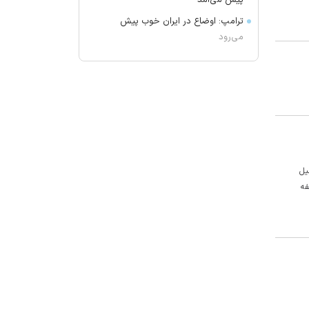
پیش می‌آمد
ترامپ: اوضاع در ایران خوب پیش
می‌رود
برکناری دو مقام ارشد موساد
گفتگوی تلفنی وزرای امور خارجه ایران
و موریتانی
دید افقی در زابل به ۲۵۰۰ متر کاهش
یافت
آمریکا تحریم‌های جدیدی علیه کوبا
اعمال کرد
طیل
فه
آمریکا: از پرتاب موشکی کره شمالی
مطلع هستیم
جزئیات طرح مجلس درباره تنگه هرمز
کویت دستور تعطیلی تنها مدرسه
ایرانی را صادر کرد
ضرغامی: تغییر ریل، عین بصیرت است.
فرصت سوزی نکنیم