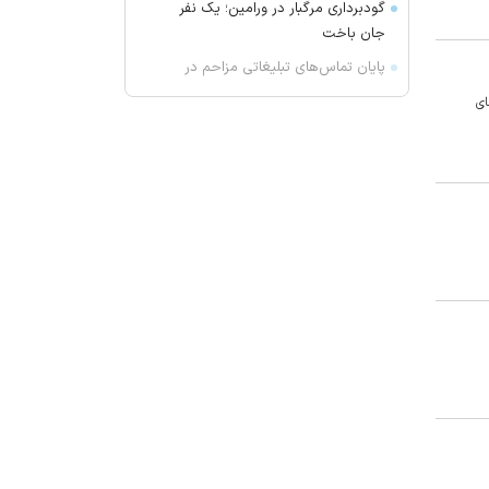
گودبرداری مرگبار در ورامین؛ یک نفر
جان باخت
پایان تماس‌های تبلیغاتی مزاحم در
فرانسه
ای
امام جمعه اهواز: می‌خواهیم عمق
آمریکا را هدف قرار دهیم تا مردم آنها
موشک خوردن را ببینند
قیمت برنج چند؟
گرانی و افت تقاضا در بازار پلاستیک
امام جمعه رشت: آمریکا در حال فرار
ذلیلانه از منطقه است
تشکر امام‌جمعه قزوین از قوه قضائیه
بخاطر اعدام های اخیر: قصاص مایه
حیات بشر است
۲ مرد جوان در چهارمحال و بختیاری
غرق شدند
ترامپ: مقامات ایرانی نمی‌خواهند