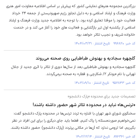
بزرگترین مجموعه هنرهای نمایشی کشور که پیش‌تر بر اساس اطلاعیه معاونت امور هنری
وزارت فرهنگ و ارشاد اسلامی و به دلیل تجاوز رژیم صهیونیستی از جمعه ۲۴ خرداد
فعالیت خود را موقتا تعلیق کرده بود، با توجه به اطلاعیه جدید وزارت فرهنگ و ارشاد
اسلامی از یکشنبه اول تیر بازگشایی و فعالیت های خود را آغاز می کند و در خدمت
خانواده شریف و نجیب تئاتر خواهد بود.
کد خبر: ۹۹۶۸۲۰ تاریخ انتشار : ۱۴۰۴/۰۳/۳۱
گلچهره سجادیه و بهنوش طباطبایی روی صحنه می‌روند
گلچهره سجادیه و بهنوش طباطبایی بعد از سال‌ها دوری از تئاتر با اثری جدید از جلال
تهرانی با نام «بونکر ۲/ شکارچی و قطار» به صحنه برمی‌گردند.
کد خبر: ۹۵۲۸۴۳ تاریخ انتشار : ۱۴۰۳/۰۹/۱۰
تصمیمات جدید برای محدوده «پارک دانشجو»
«ترنس‌ها» نباید در محدوده تئاتر شهر حضور داشته باشند!
سخنگوی شورای شهر تهران با اشاره به تردد ترنس‌ها در محدوده پارک دانشجو گفت:
نمی‌خواهیم صورت‌مسئله را پاک کنیم، قطعا باید جای دیگری را برای این افراد در نظر
بگیریم، اما لزومی ندارد که آن‌ها در مکانی پرتردد (پارک دانشجو) حضور داشته باشند.
کد خبر: ۸۹۶۳۶۱ تاریخ انتشار : ۱۴۰۲/۱۲/۱۴