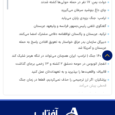
دولت یمن: ۱۷ نفر در حمله حوثی‌ها کشته شدند
چای داغ بنوشید سرطان می‌گیرید
ترامپ: جنگ بزودی پایان می‌یابد
گفتگوی تلفنی رئیس‌جمهور فرانسه و ولیعهد عربستان
ترکیه، عربستان و پاکستان توافقنامه دفاعی مشترک امضا می‌کنند
دبیرکل سازمان بدر عراق خواستار به تعویق افتادن پاسخ به حمله
عربستان و آمریکا شد
روز ۱۶۰ جنگ | ترامپ: ایران همچنان می‌تواند در تنگه هرمز شلیک کند
انفجار اتوبوس در حومه دمشق ۲ کشته و ۱۳ زخمی برجای گذاشت
قالیباف: واقعیت‌ها را بپذیرید و به تعهدات‌تان عمل کنید
پزشکیان: اگر ارز ترجیحی را حذف نمی‌کردیم، قطعا در زمان جنگ
قحطی پیش می‌آمد
ترامپ: اوضاع در ایران خوب پیش می‌رود
برکناری دو مقام ارشد موساد
گفتگوی تلفنی وزرای امور خارجه ایران و موریتانی