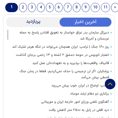
1
2
3
4
5
6
7
8
9
10
11
>
پربازدید
آخرین اخبار
دبیرکل سازمان بدر عراق خواستار به تعویق افتادن پاسخ به حمله
عربستان و آمریکا شد
روز ۱۶۰ جنگ | ترامپ: ایران همچنان می‌تواند در تنگه هرمز شلیک کند
انفجار اتوبوس در حومه دمشق ۲ کشته و ۱۳ زخمی برجای گذاشت
قالیباف: واقعیت‌ها را بپذیرید و به تعهدات‌تان عمل کنید
پزشکیان: اگر ارز ترجیحی را حذف نمی‌کردیم، قطعا در زمان جنگ
قحطی پیش می‌آمد
ترامپ: اوضاع در ایران خوب پیش می‌رود
برکناری دو مقام ارشد موساد
گفتگوی تلفنی وزرای امور خارجه ایران و موریتانی
دید افقی در زابل به ۲۵۰۰ متر کاهش یافت