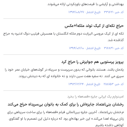
بهداشتی و آرایشی با قیمت‌های باورنکردنی ارائه می‌شوند.
کد خبر: ۳۳۱۶۲۱ تاریخ انتشار : ۱۳۹۴/۰۸/۲۷
حراج تکه‌ای از کیک تولد ملکه!+عکس
تکه ای از کیک عروسی الیزابت دوم ملکه انگلستان با همسرش فیلیپ دوگ ادنبره به حراج
گذاشته شد.
کد خبر: ۳۱۶۸۳۱ تاریخ انتشار : ۱۳۹۴/۰۶/۱۰
پرویز پرستویی هم جوایزش را حراج کرد
یادمان باشد، هستند بانوانی که بدون سرپرست و سرپناه در گوشه‌های خیابان عمر خود را
سپری می‌ کنند. نه سفره هفت سین دارند و نه خانواده‌ ای که به دیدنش بروند.
کد خبر: ۲۸۸۱۵۳ تاریخ انتشار : ۱۳۹۳/۱۲/۲۴
امیدوارم یک ایرانی جایزه «قصه‌ها» را بخرد
رخشان بنی‌اعتماد جایزه‌اش را برای کمک به بانوان بی‌سرپناه حراج می‌کند
«رخشان بنی‌اعتماد، آخرین جایزه بین‌المللی فیلم «قصه‌ها» را برای ساخت سرپناهی برای
زنان بی‌پناه اهدا می‌کند.» این خبر بهانه‌ای بود که درباره دلیل این تصمیم با او گفتگوی
کوتاهی داشته باشیم.