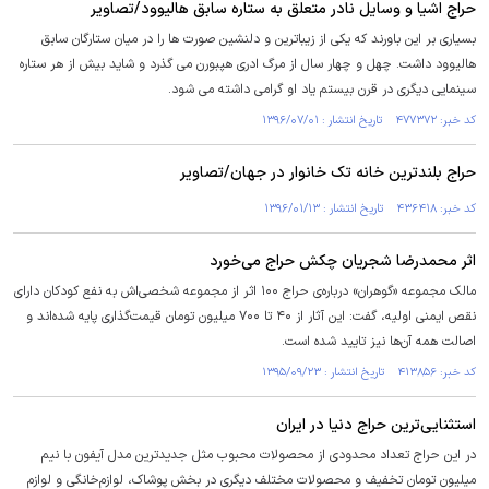
حراج اشیا و وسایل نادر متعلق به ستاره سابق هالیوود/تصاویر
بسیاری بر این باورند که یکی از زیباترین و دلنشین صورت ها را در میان ستارگان سابق
هالیوود داشت. چهل و چهار سال از مرگ ادری هپبورن می گذرد و شاید بیش از هر ستاره
سینمایی دیگری در قرن بیستم یاد او گرامی داشته می شود.
کد خبر: ۴۷۷۳۷۲ تاریخ انتشار : ۱۳۹۶/۰۷/۰۱
حراج بلندترین خانه تک خانوار در جهان/تصاویر
کد خبر: ۴۳۶۴۱۸ تاریخ انتشار : ۱۳۹۶/۰۱/۱۳
اثر محمدرضا شجریان چکش حراج می‌خورد
مالک مجموعه «گوهران» درباره‌ی حراج ۱۰۰ اثر از مجموعه شخصی‌اش به نفع کودکان دارای
نقص ایمنی اولیه، گفت: این آثار از ۴۰ تا ۷۰۰ میلیون تومان قیمت‌گذاری پایه شده‌اند و
اصالت همه آن‌ها نیز تایید شده است.
کد خبر: ۴۱۳۸۵۶ تاریخ انتشار : ۱۳۹۵/۰۹/۲۳
استثنایی‌ترین حراج دنیا در ایران
در این حراج تعداد محدودی از محصولات محبوب مثل جدیدترین مدل آیفون با نیم
میلیون تومان تخفیف و محصولات مختلف دیگری در بخش پوشاک، لوازم‌خانگی و لوازم