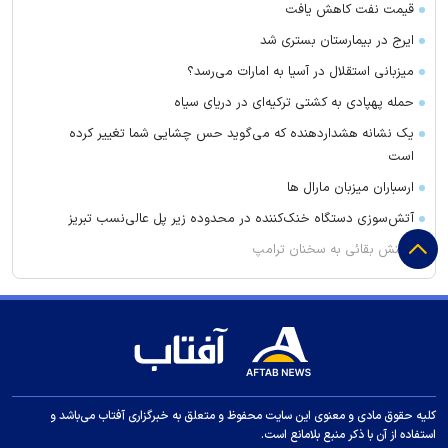
قیمت نفت کاهش یافت
ایرج در بیمارستان بستری شد
میزبانی استقلال در آسیا به امارات می‌رسد؟
حمله پهپادی به کشتی ترکیه‌ای در دریای سیاه
یک نشانه هشداردهنده که می‌گوید حس چشایی شما تغییر کرده
است
ارسباران میزبان مارال ها
آتش‌سوزی دستگاه خنک‌کننده در محدوده زیر پل عالی‌نسب تبریز
واکنش بقائی به سخنان ترامپ
وزیر خزانه داری آمریکا: در دو سال آینده تنگه هرمز بی‌اهمیت خواهد
شد
سنای آمریکا لایحه تحریم‌های گسترده انرژی روسیه را تصویب کرد
واکنش عراقچی به توافقنامه مکه
مقاومت عراق پاسخ به حملات به حشد الشعبی را به تعویق انداخت
کلیه حقوق مادی و معنوی این سایت محفوظ و متعلق به خبرگزاری آفتاب می‌باشد و
تحریم های جدید آمریکا علیه ایران
استفاده از آن با ذکر منبع بلامانع است.