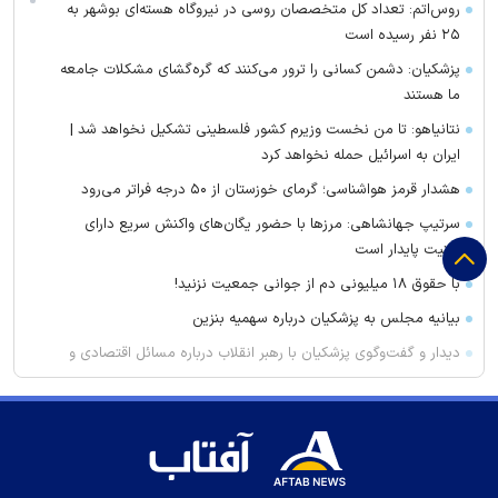
روس‌اتم: تعداد کل متخصصان روسی در نیروگاه هسته‌ای بوشهر به
۲۵ نفر رسیده است
پزشکیان: دشمن کسانی را ترور می‌کنند که گره‌گشای مشکلات جامعه
ما هستند
نتانیاهو: تا من نخست وزیرم کشور فلسطینی تشکیل نخواهد شد |
ایران به اسرائیل حمله نخواهد کرد
هشدار قرمز هواشناسی؛ گرمای خوزستان از ۵۰ درجه فراتر می‌رود
سرتیپ جهانشاهی: مرز‌ها با حضور یگان‌های واکنش سریع دارای
امنیت پایدار است
با حقوق ۱۸ میلیونی دم از جوانی جمعیت نزنید!
بیانیه مجلس به پزشکیان درباره سهمیه بنزین
دیدار و گفت‌وگوی پزشکیان با رهبر انقلاب درباره مسائل اقتصادی و
نظامی کشور
محسن رضایی نماینده رهبر انقلاب در شورای عالی امنیت ملی شد/
تایید استعفای ذوالقدر
انیمیشن «یارپ» وارد فاز تولید شد