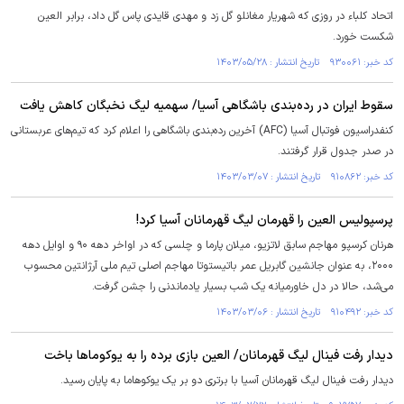
اتحاد کلباء در روزی که شهریار مغانلو گل زد و مهدی قایدی پاس گل داد، برابر العین
شکست خورد.
کد خبر: ۹۳۰۰۶۱ تاریخ انتشار : ۱۴۰۳/۰۵/۲۸
سقوط ایران در رده‌بندی باشگاهی آسیا/ سهمیه لیگ نخبگان کاهش یافت
کنفدراسیون فوتبال آسیا (AFC) آخرین رده‌بندی باشگاهی را اعلام کرد که تیم‌های عربستانی
در صدر جدول قرار گرفتند.
کد خبر: ۹۱۰۸۶۲ تاریخ انتشار : ۱۴۰۳/۰۳/۰۷
پرسپولیس العین را قهرمان لیگ قهرمانان آسیا کرد!
هرنان کرسپو مهاجم سابق لاتزیو، میلان پارما و چلسی که در اواخر دهه ۹۰ و اوایل دهه
۲۰۰۰، به عنوان جانشین گابریل عمر باتیستوتا مهاجم اصلی تیم ملی آرژانتین محسوب
می‌شد، حالا در دل خاورمیانه یک شب بسیار یادماندنی را جشن گرفت.
کد خبر: ۹۱۰۴۹۲ تاریخ انتشار : ۱۴۰۳/۰۳/۰۶
دیدار رفت فینال لیگ قهرمانان/ العین بازی برده را به یوکوما‌ها باخت
دیدار رفت فینال لیگ قهرمانان آسیا با برتری دو بر یک یوکوهاما به پایان رسید.