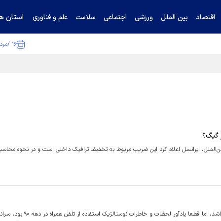
استان ها
اقتصاد
بین الملل
ورزشی
اجتماعی
سلامت
علم و فناوری
۱۶ /مرداد /۱۴۰۵
ا تکذیب کرد
عا‌هایی درباره اعمال ضریب ۲.۷ برای اینترنت بین‌الملل، ایرانسل اعلام کرد این ضریب مربوط به تخفیف ترافیک داخلی است و در نحوه م
شبکه نسل دوم (۲ G) تی‌موبایل که شاید برای اکثر مردم خیلی مفید نباشد، اما قطعا یادآور