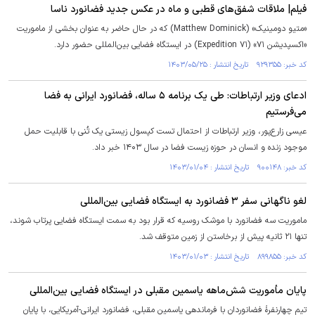
فیلم| ملاقات شفق‌های قطبی و ماه در عکس جدید فضانورد ناسا
«متیو دومینیک» (Matthew Dominick) که در حال حاضر به عنوان بخشی از ماموریت
«اکسپدیشن ۷۱» (Expedition ۷۱) در ایستگاه فضایی بین‌المللی حضور دارد.
کد خبر: ۹۲۹۳۵۵ تاریخ انتشار : ۱۴۰۳/۰۵/۲۵
ادعای وزیر ارتباطات: طی یک برنامه ۵ ساله، فضانورد ایرانی به فضا
می‌فرستیم
عیسی زارع‌پور، وزیر ارتباطات از احتمال تست کپسول زیستی یک تُنی با قابلیت حمل
موجود زنده و انسان در حوزه زیست فضا در سال ۱۴۰۳ خبر داد.
کد خبر: ۹۰۰۱۴۸ تاریخ انتشار : ۱۴۰۳/۰۱/۰۴
لغو ناگهانی سفر ۳ فضانورد به ایستگاه فضایی بین‌المللی
ماموریت سه فضانورد با موشک روسیه که قرار بود به سمت ایستگاه فضایی پرتاب شوند،
تنها ۲۱ ثانیه پیش از برخاستن از زمین متوقف شد.
کد خبر: ۸۹۹۸۵۵ تاریخ انتشار : ۱۴۰۳/۰۱/۰۳
پایان مأموریت شش‌ماهه یاسمین مقبلی در ایستگاه فضایی بین‌المللی
تیم چهارنفرهٔ فضانوردان با فرماندهی یاسمین مقبلی، فضانورد ایرانی-آمریکایی، با پایان