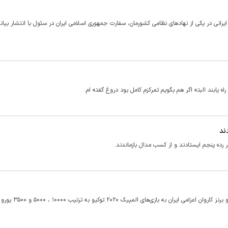
انی در یکی از نهادهای نظامی کشورمان، سفارت جمهوری اسلامی ایران در سئول با انتشار بیانیه
ه یابند البته اگر هم بگویم تمرکزم کامل بود دروغ گفته ام.
ند
رده پنجم ایستادند و از کسب مدال بازماندند.
طبق تصمیم هیات اجرایی کمیته ملی المپیک به مدال آوران طلا، نقره و برنز کاروان اعزامی ای