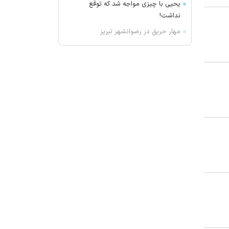
یحیی با چیزی مواجه شد که توقع
نداشت!
مهار حریق در رضوانشهر تبریز
تصادف در ارومیه با ۶ کشته و ۵
مصدوم
نوجوان ۱۲ ساله در میبد غرق شد
واکنش چین به موضوع همکاری با
واشنگتآمریکا ن در زمینه امنیت
تاکید عراق بر پیشبرد موضوع انحصار
سلاح در دست دولت
ترکیه و عربستان درباره «توافقنامه
امنیتی مکه» چه گفتند؟
حضور اهالی سینما در بزرگداشت مریم
همتیان
گودبرداری مرگبار در ورامین؛ یک نفر
جان باخت