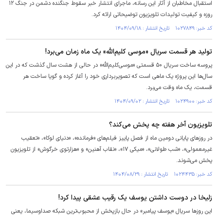
استقبال مخاطبان از آثار این رسانه، ماجرای انتشار خبر سقوط جنگنده دشمن در جنگ ۱۲
روزه و کیفیت تولیدات تلویزیون توضیحاتی ارائه کرد.
کد خبر: ۱۰۲۷۸۴۹ تاریخ انتشار : ۱۴۰۴/۰۹/۱۸
تولید هر قسمت سریال «موسی کلیم‌الله» یک ماه زمان می‌برد!
پروسه ساخت سریال ۵۰ قسمتی «موسی‌کلیم‌الله» در حالی از هشت سال گذشت که در این
سال‌ها این پروژه یک ماهی است که تصویربرداری خود را آغاز کرده و گویا ساخت هر
قسمت، یک ماه وقت می‌برد.
کد خبر: ۱۰۲۴۹۰۰ تاریخ انتشار : ۱۴۰۴/۰۹/۰۲
تلویزیون آخر هفته چه پخش می‌کند؟
در روز‌های پایانی دومین ماه از فصل پاییز فیلم‌های «فرمانده»، «دنیای لوکا»، «تعقیب
غیرمعمولی»، «شب طولانی»، «میکی ۱۷»، «نقاب آهنین» و «هزارتوی خرگوش» از تلویزیون
پخش می‌شوند.
کد خبر: ۱۰۲۴۴۳۵ تاریخ انتشار : ۱۴۰۴/۰۸/۲۹
زلیخا در دوست داشتن یوسف یک رقیب عشقی پیدا کرد!
این روز‌ها سریال «یوسف پیامبر» در حال بازپخش از محبوب‌ترین شبکه صداوسیما، یعنی