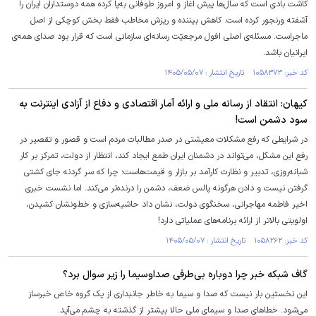
کاشت بادی است که سال‌ها پیش اغاز و امروز طوفانی به‌پا کرده همه دوستداران ایران را
آشفته ورنجور کرده است. کاهش بیننده و ریزش مخاطب فقط بخش کوچکی از اصل
ماجراست. مسئله‌ی اصلی افول مرجعیّت رسانه‌ای سازمانی است که قرار بود صدای همه‌ی
ایرانیان باشد.
کد خبر: ۱۰۵۸۳۷۳ تاریخ انتشار : ۱۴۰۵/۰۵/۰۷
کیهان: انتقاد از رسانه ملی و ارائه آمار اقتصادی و دفاع از آزادی اینترنت به
سود دشمن است!
در شرایطی که رفع مشکلات معیشتی در صدر مطالبات مردم است و قصور و تقصیر در
رفع این مشکل، می‌تواند در دشمنان ایران طمع ایجاد کند، انتظار از دولت، تمرکز بر کار
شبانه‌روزی، تدبیر و نظارت کارآمد بر بازار و قیمت‌هاست؛ چرا که سر گردنه جای کشتی
گرفتن نیست و دادن هرگونه پالس ضعف، دشمن را درنده‌تر می‌کند. اما نشست خبری
اخیر فاطمه مهاجرانی، سخنگوی دولت، نشان داد حاشیه‌سازی و خط‌ونشان کشیدن،
اولویتی بالاتر از ارائه برنامه‌های عملیاتی دارد!
کد خبر: ۱۰۵۸۲۶۲ تاریخ انتشار : ۱۴۰۵/۰۵/۰۷
گاف شبکه خبر چرا دوباره بی‌طرفی صداوسیما را زیر سوال برد؟
این نخستین بار نیست که صدا و سیما به خاطر جانبداری از یک گروه خاص خبرساز
می‌شود. خطا‌های صدا و سیمای ملی حالا بیشتر از گذشته به چشم می‌آید.